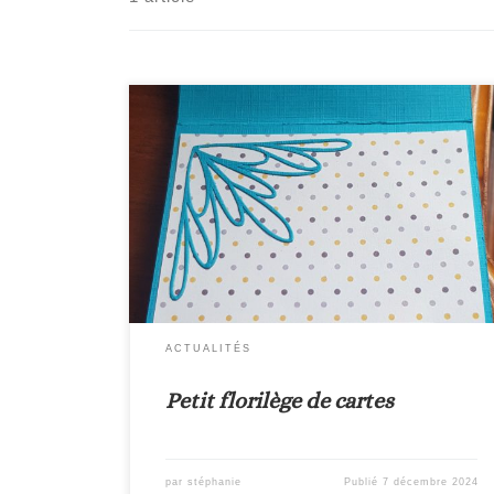
La carte pop’up Jolie carte qui quand vous
l’ouvrez le mécanisme permet une rotation des
cercles intérieur.C’est une carte assez facile à
créer, que vous pourrez venir essayer de
fabriquer à l’atelier ! La carte escargot Quand
vous ouvrez cette carte, elle se déplie en se
déroulant comme une coquille […]
ACTUALITÉS
Petit florilège de cartes
par
stéphanie
Publié
7 décembre 2024