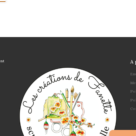
ent
A 
Env
Me
Pol
Pol
Co