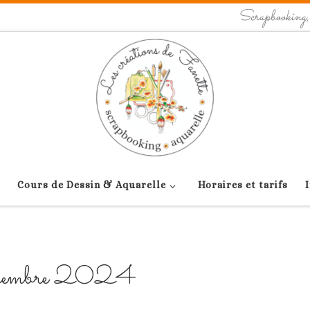
Scrapbooking, a
Cours de Dessin & Aquarelle
Horaires et tarifs
écembre 2024