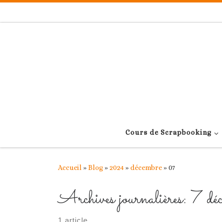
Passer au contenu
Cours de Scrapbooking
Accueil
»
Blog
»
2024
»
décembre
»
07
Archives journalières:
7 d
1 article