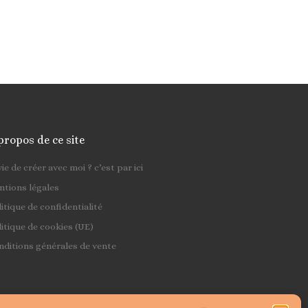
propos de ce site
ie de créer avec moi ? c’est par ici
ntions légales
itique de confidentialité
itique de cookies (UE)
nditions générales de vente